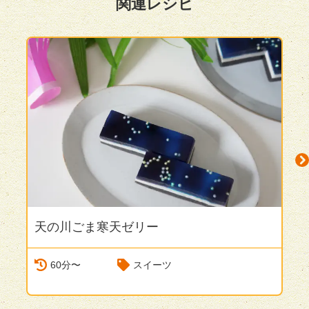
関連レシピ
天の川ごま寒天ゼリー
N
60分〜
スイーツ