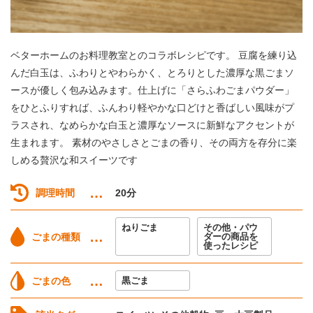
ベターホームのお料理教室とのコラボレシピです。 豆腐を練り込
んだ白玉は、ふわりとやわらかく、とろりとした濃厚な黒ごまソ
ースが優しく包み込みます。仕上げに「さらふわごまパウダー」
をひとふりすれば、ふんわり軽やかな口どけと香ばしい風味がプ
ラスされ、なめらかな白玉と濃厚なソースに新鮮なアクセントが
生まれます。 素材のやさしさとごまの香り、その両方を存分に楽
しめる贅沢な和スイーツです
調理時間
20分
ねりごま
その他・パウ
ごまの種類
ダーの商品を
使ったレシピ
ごまの色
黒ごま