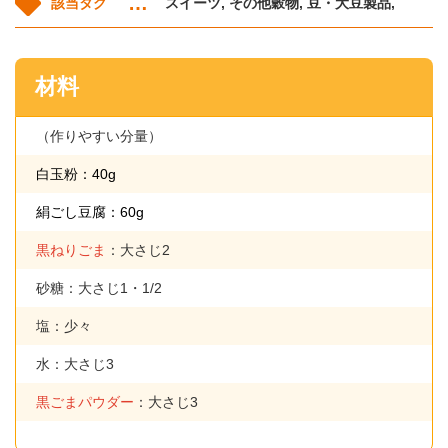
スイーツ, その他穀物, 豆・大豆製品,
該当タグ
材料
（作りやすい分量）
白玉粉：40g
絹ごし豆腐：60g
黒ねりごま
：大さじ2
砂糖：大さじ1・1/2
塩：少々
水：大さじ3
黒ごまパウダー
：大さじ3