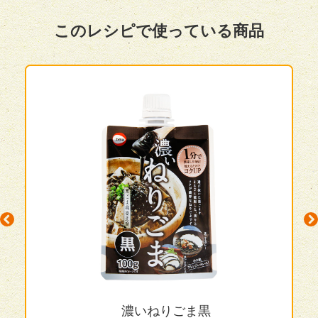
このレシピで使っている商品
ous
N
濃いねりごま黒