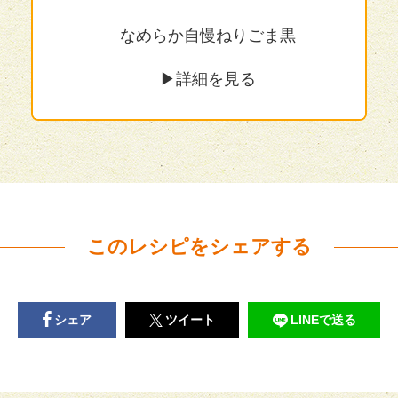
ous
N
なめらか自慢ねりごま黒
▶︎詳細を見る
このレシピをシェアする
シェア
ツイート
LINEで送る