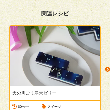
関連レシピ
天の川ごま寒天ゼリー
N
60分〜
スイーツ