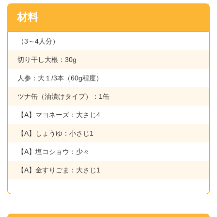
材料
（3～4人分）
切り干し大根：30g
人参：大１/3本（60g程度）
ツナ缶（油漬けタイプ）：1缶
【A】マヨネーズ：大さじ4
【A】しょうゆ：小さじ1
【A】塩コショウ：少々
【A】金すりごま：大さじ1