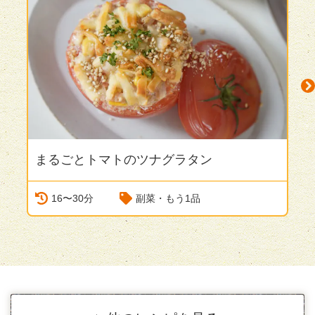
まるごとトマトのツナグラタン
N
16〜30分
副菜・もう1品