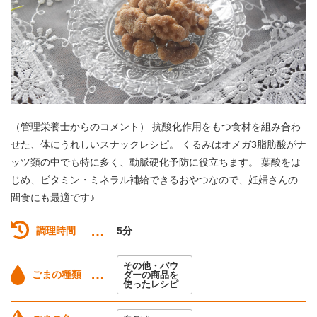
（管理栄養士からのコメント） 抗酸化作用をもつ食材を組み合わ
せた、体にうれしいスナックレシピ。 くるみはオメガ3脂肪酸がナ
ッツ類の中でも特に多く、動脈硬化予防に役立ちます。 葉酸をは
じめ、ビタミン・ミネラル補給できるおやつなので、妊婦さんの
間食にも最適です♪
調理時間
5分
その他・パウ
ごまの種類
ダーの商品を
使ったレシピ