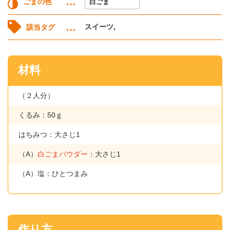
ごまの色
白ごま
スイーツ,
該当タグ
材料
（２人分）
くるみ：50ｇ
はちみつ：大さじ1
（A）
白ごまパウダー
：大さじ1
（A）塩：ひとつまみ
作り方