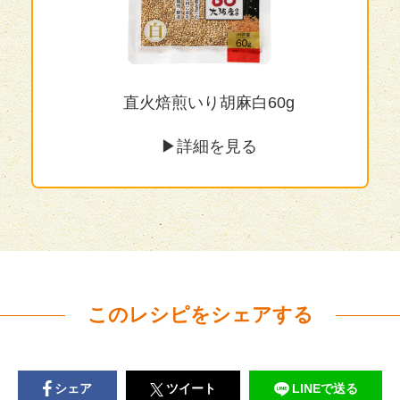
ous
N
直火焙煎いり胡麻白60g
▶︎詳細を見る
このレシピをシェアする
シェア
ツイート
LINEで送る