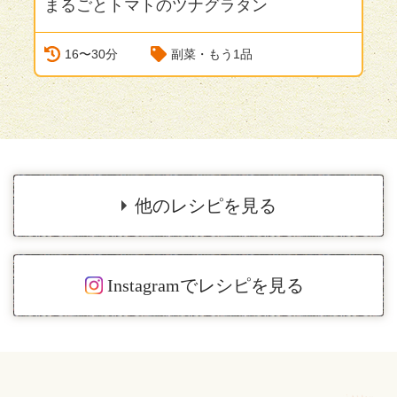
まるごとトマトのツナグラタン
N
16〜30分
副菜・もう1品
他のレシピを見る
Instagramでレシピを見る