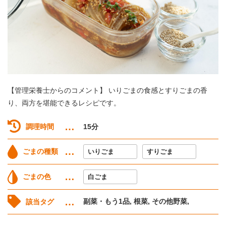
【管理栄養士からのコメント】 いりごまの食感とすりごまの香
り、両方を堪能できるレシピです。
調理時間
15分
ごまの種類
いりごま
すりごま
ごまの色
白ごま
副菜・もう1品, 根菜, その他野菜,
該当タグ