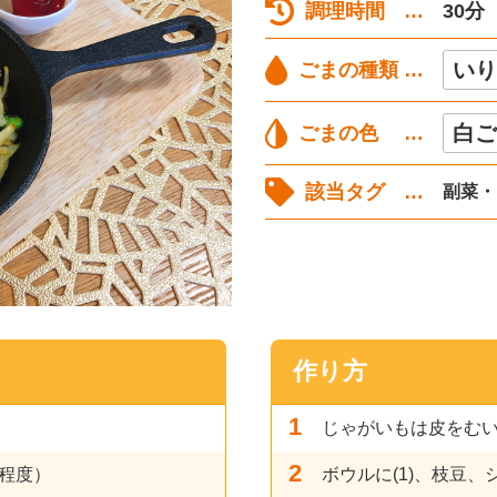
調理時間
30分
いり
ごまの種類
白ご
ごまの色
該当タグ
副菜・
作り方
じゃがいもは皮をむ
g程度）
ボウルに(1)、枝豆