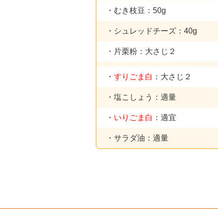
・むき枝豆：50g
・シュレッドチーズ：40g
・片栗粉：大さじ２
・
すりごま白
：大さじ２
・塩こしょう：適量
・
いりごま白
：適宜
・サラダ油：適量