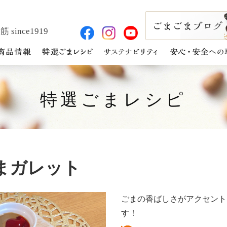
 since1919
特選ごまレシピ
まガレット
ごまの香ばしさがアクセント
す！