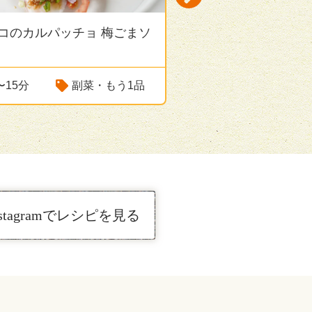
コのカルパッチョ 梅ごまソ
人参のロースト
31〜50分
副
Next
〜15分
副菜・もう1品
nstagramでレシピを見る