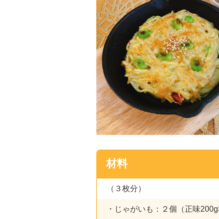
材料
（３枚分）
・じゃがいも：２個（正味200