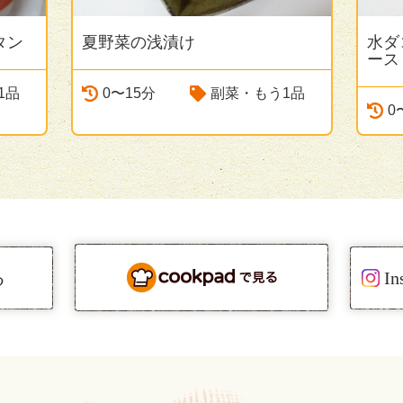
タン
夏野菜の浅漬け
水ダ
ース
1品
0〜15分
副菜・もう1品
0
る
I