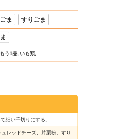
ごま
すりごま
ま
もう1品, いも類,
いて細い千切りにする。
、シュレッドチーズ、片栗粉、すり