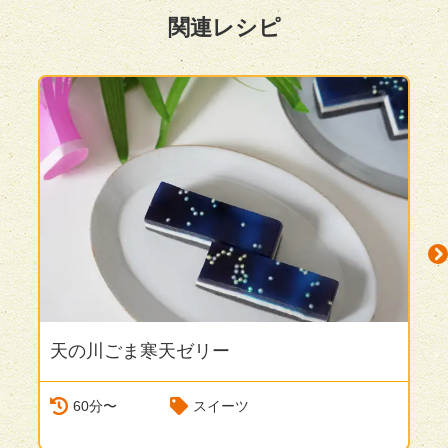
関連レシピ
天の川ごま寒天ゼリー
N
60分〜
スイーツ