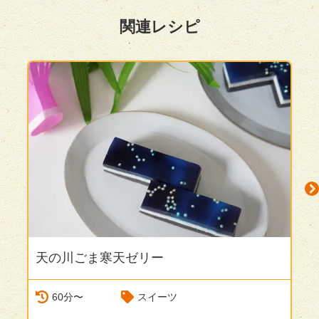
関連レシピ
天の川ごま寒天ゼリー
N
60分〜
スイーツ