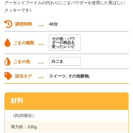
アーモンドプードルの代わりにごまパウダーを使用した香ばしい
クッキーです♪
調理時間
40分
その他・パウ
ごまの種類
ダーの商品を
使ったレシピ
ごまの色
白ごま
スイーツ, その他穀物,
該当タグ
材料
（約20個分）
薄力粉：100g