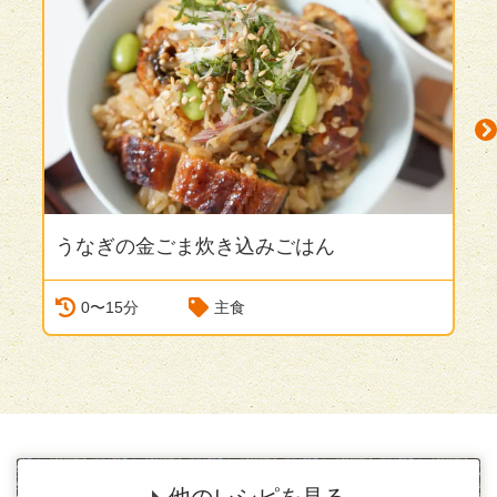
うなぎの金ごま炊き込みごはん
N
0〜15分
主食