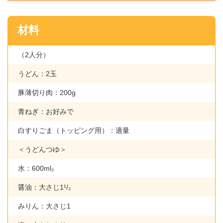
材料
（2人分）
うどん：2玉
豚薄切り肉：200g
青ねぎ：お好みで
白すりごま（トッピング用）：適量
＜うどんつゆ＞
水：600ml₂
醤油：大さじ1¹/₂
みりん：大さじ1