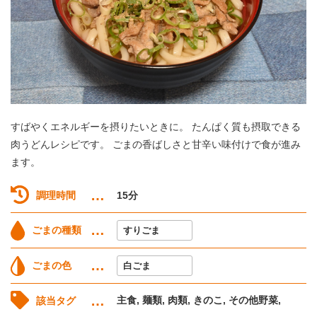
すばやくエネルギーを摂りたいときに。 たんぱく質も摂取できる
肉うどんレシピです。 ごまの香ばしさと甘辛い味付けで食が進み
ます。
調理時間
15分
ごまの種類
すりごま
ごまの色
白ごま
主食, 麺類, 肉類, きのこ, その他野菜,
該当タグ