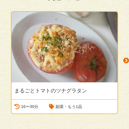
まるごとトマトのツナグラタン
N
16〜30分
副菜・もう1品