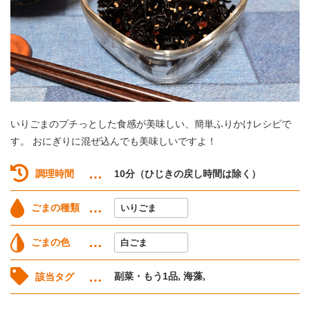
いりごまのプチっとした食感が美味しい、簡単ふりかけレシピで
す。 おにぎりに混ぜ込んでも美味しいですよ！
調理時間
10分（ひじきの戻し時間は除く）
ごまの種類
いりごま
ごまの色
白ごま
副菜・もう1品, 海藻,
該当タグ