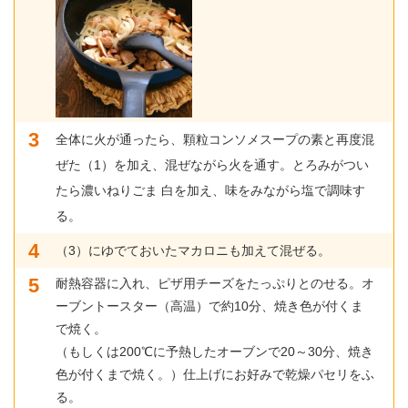
全体に火が通ったら、顆粒コンソメスープの素と再度混
ぜた（1）を加え、混ぜながら火を通す。とろみがつい
たら濃いねりごま 白を加え、味をみながら塩で調味す
る。
（3）にゆでておいたマカロニも加えて混ぜる。
耐熱容器に入れ、ピザ用チーズをたっぷりとのせる。オ
ーブントースター（高温）で約10分、焼き色が付くま
で焼く。
（もしくは200℃に予熱したオーブンで20～30分、焼き
色が付くまで焼く。）仕上げにお好みで乾燥パセリをふ
る。