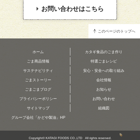
お問い合わせはこちら
このページのトップへ
ホーム
カタギ食品のごま作り
ごま商品情報
特選ごまレシピ
サステナビリティ
安心・安全への取り組み
ごまストーリー
会社情報
ごまごまブログ
お知らせ
プライバシーポリシー
お問い合わせ
サイトマップ
組織図
グループ会社「かどや製油」HP
Copyright© KATAGI FOODS CO.,LTD All rights reserved.