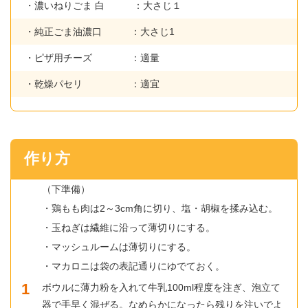
・濃いねりごま 白 ：大さじ１
・純正ごま油濃口 ：大さじ1
・ピザ用チーズ ：適量
・乾燥パセリ ：適宜
作り方
（下準備）
・鶏もも肉は2～3cm角に切り、塩・胡椒を揉み込む。
・玉ねぎは繊維に沿って薄切りにする。
・マッシュルームは薄切りにする。
・マカロニは袋の表記通りにゆでておく。
ボウルに薄力粉を入れて牛乳100ml程度を注ぎ、泡立て
器で手早く混ぜる。なめらかになったら残りを注いでよ