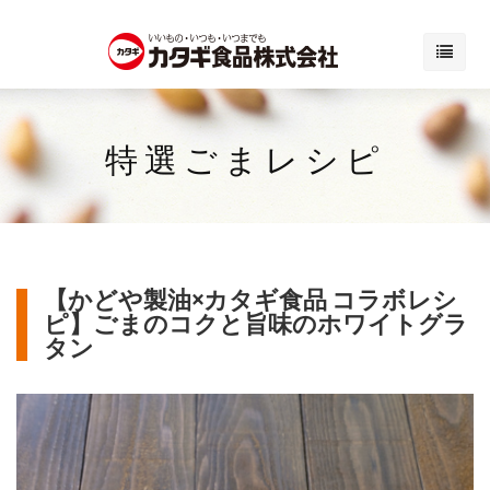
特選ごまレシピ
【かどや製油×カタギ食品 コラボレシ
ピ】ごまのコクと旨味のホワイトグラ
タン