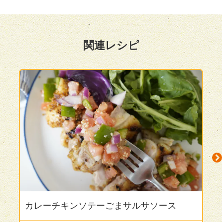
関連レシピ
カレーチキンソテーごまサルサソース
N