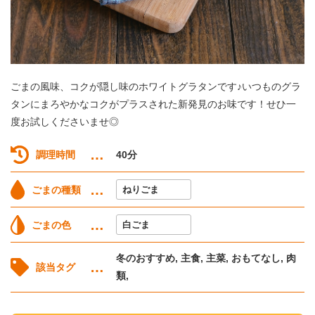
ごまの風味、コクが隠し味のホワイトグラタンです♪いつものグラ
タンにまろやかなコクがプラスされた新発見のお味です！せひ一
度お試しくださいませ◎
調理時間
40分
ごまの種類
ねりごま
ごまの色
白ごま
冬のおすすめ, 主食, 主菜, おもてなし, 肉
該当タグ
類,