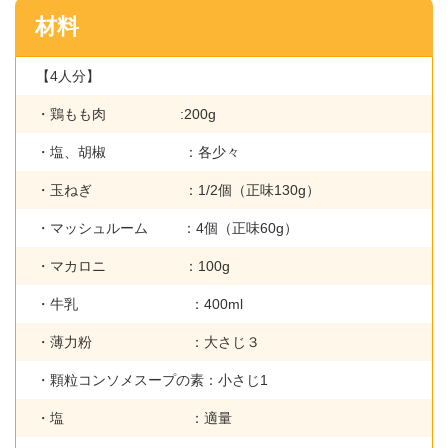
材料
【4人分】
・鶏もも肉 :200g
・塩、胡椒 ：各少々
・玉ねぎ ：1/2個（正味130g）
・マッシュルーム ：4個（正味60g）
・マカロニ ：100g
・牛乳 ：400ml
・薄力粉 ：大さじ３
・顆粒コンソメスープの素：小さじ1
・塩 ：適量