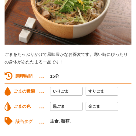
ごまをたっぷりかけて風味豊かなお蕎麦です。寒い時にぴったり
の身体があたたまる一品です！
調理時間
15分
ごまの種類
いりごま
すりごま
ごまの色
黒ごま
金ごま
主食, 麺類,
該当タグ