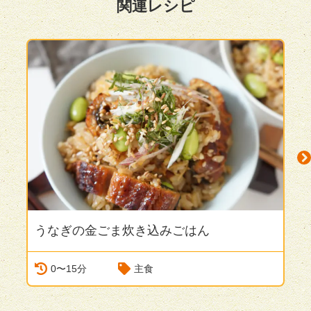
関連レシピ
うなぎの金ごま炊き込みごはん
N
0〜15分
主食