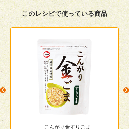
このレシピで使っている商品
ous
N
こんがり金すりごま