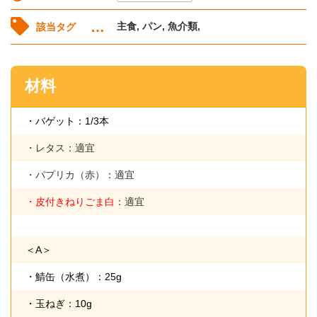
主食, パン, 魚介類,
該当タグ
材料
・バゲット：1/3本
・レタス：適宜
・パプリカ（赤）：適宜
・皮付きねりごま白
：適宜
＜A＞
・鯖缶（水煮）：25g
・玉ねぎ：10g