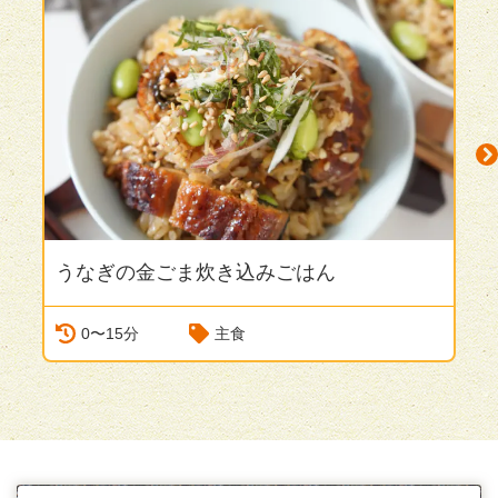
うなぎの金ごま炊き込みごはん
N
0〜15分
主食