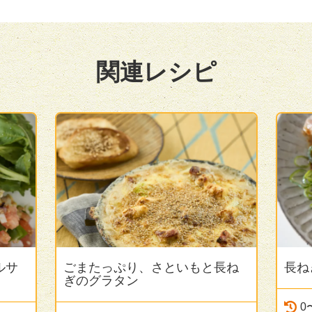
関連レシピ
ルサ
ごまたっぷり、さといもと長ね
長ね
ぎのグラタン
0