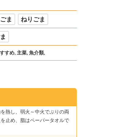
ごま
ねりごま
ま
すめ, 主菜, 魚介類,
油を熱し、弱火～中火でぶりの両
火を止め、脂はペーパータオルで