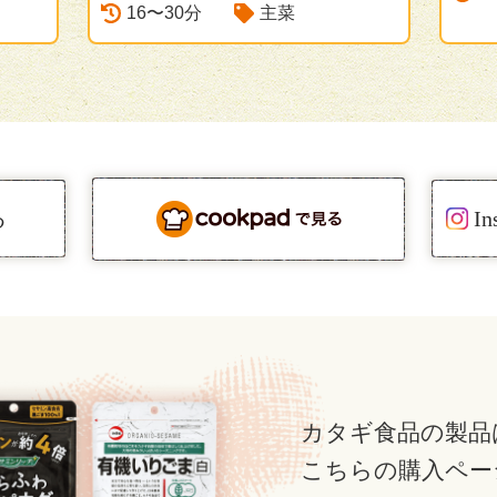
16〜30分
主菜
る
I
カタギ食品の製品
こちらの購入ペー