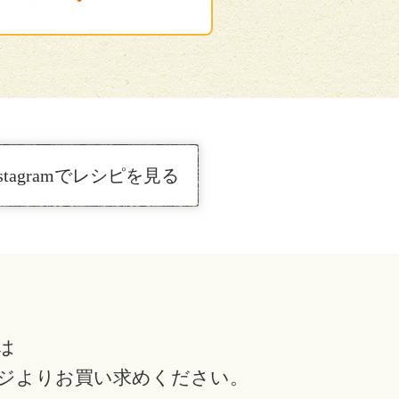
31〜50分
主
nstagramでレシピを見る
は
ジより
お買い求めください。