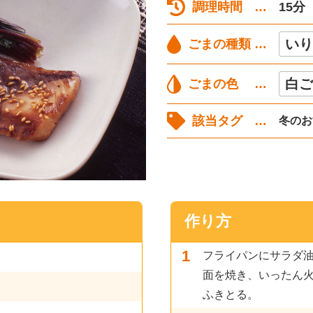
調理時間
15分
いり
ごまの種類
白ご
ごまの色
該当タグ
冬のおす
作り方
フライパンにサラダ
面を焼き、いったん
ふきとる。