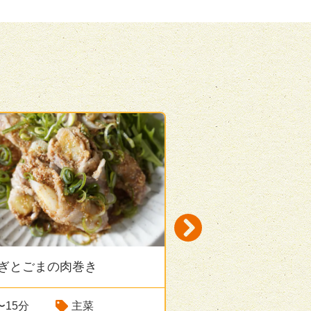
ぎとごまの肉巻き
秋刀魚とねぎの黒ご
き
〜15分
主菜
Next