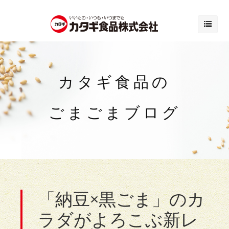
カタギ食品の
ごまごまブログ
「納豆×黒ごま」のカ
ラダがよろこぶ新レ