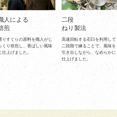
職人による
二段
焙煎
ねり製法
選りすぐりの原料を職人がじ
高速回転する石臼を利用して
っくり焙煎し、香ばしい風味
二段階で練ることで、風味を
に仕上げました。
引き出しながら、なめらかに
仕上げました。