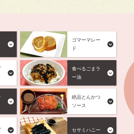
ゴマーマレー
ド
プ
食べるごまラ
ー油
サ
絶品とんかつ
ソース
ズ
セサミハニー