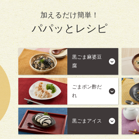
加えるだけ簡単！
パパッとレシピ
黒ごま麻婆豆
腐
ごまポン酢だ
れ
黒ごまアイス