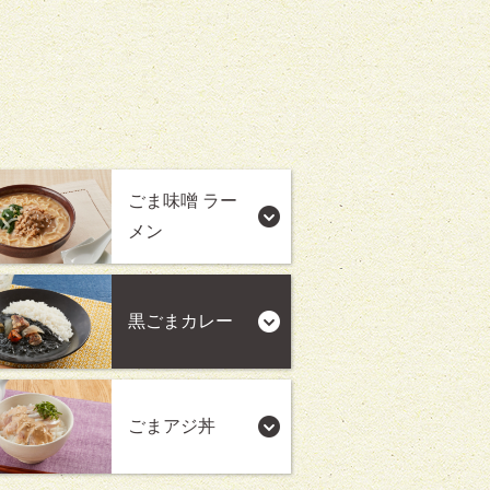
ごま味噌 ラー
メン
黒ごまカレー
ごまアジ丼