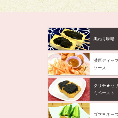
黒ねり味噌
濃厚ディッ
ソース
クリチ★セ
ミペースト
ゴマヨネー