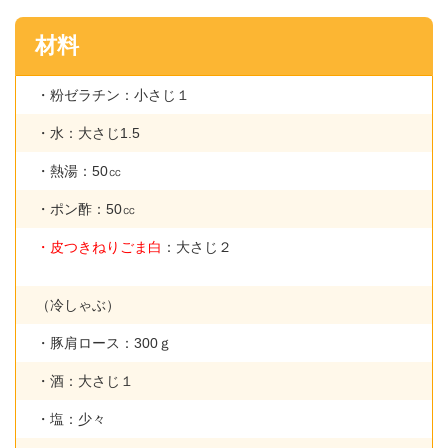
材料
・粉ゼラチン：小さじ１
・水：大さじ1.5
・熱湯：50㏄
・ポン酢：50㏄
・皮つきねりごま白
：大さじ２
（冷しゃぶ）
・豚肩ロース：300ｇ
・酒：大さじ１
・塩：少々