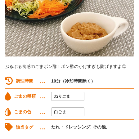
ぷるぷる食感のごまポン酢！ポン酢のかけすぎも防げますよ◎
調理時間
10分（冷却時間除く）
ごまの種類
ねりごま
ごまの色
白ごま
たれ・ドレッシング, その他,
該当タグ