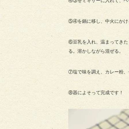
④③をミキサーに入れて、ペ
⑤④を鍋に移し、中火にかけ
⑥豆乳を入れ、温まってきた
る。溶かしながら混ぜる。
⑦塩で味を調え、カレー粉、
⑧器によそって完成です！