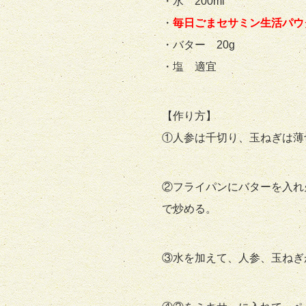
・水 200ml
・
毎日ごまセサミン生活パウ
・バター 20g
・塩 適宜
【作り方】
①人参は千切り、玉ねぎは薄
②フライパンにバターを入れ
で炒める。
③水を加えて、人参、玉ねぎ