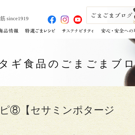
 since1919
タギ食品の
ごまごまブ
ピ⑧【セサミンポタージ