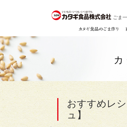
ごま一筋
カ
おすすめレシ
ュ】