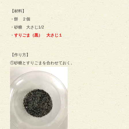
【材料】
・餅 ２個
・砂糖 大さじ1/2
・
すりごま（黒） 大さじ１
【作り方】
①砂糖とすりごまを合わせておく。