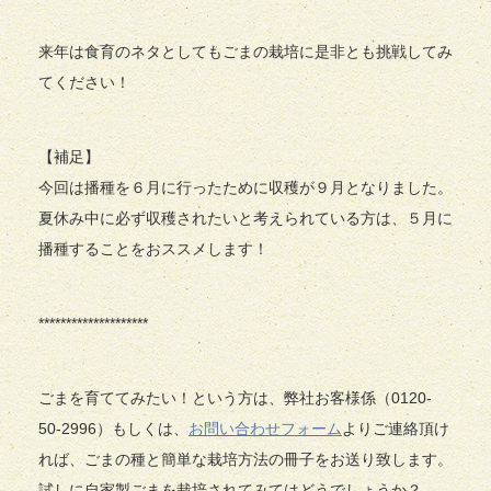
来年は食育のネタとしてもごまの栽培に是非とも挑戦してみ
てください！
【補足】
今回は播種を６月に行ったために収穫が９月となりました。
夏休み中に必ず収穫されたいと考えられている方は、５月に
播種することをおススメします！
********************
ごまを育ててみたい！という方は、弊社お客様係（0120-
50-2996）もしくは、
お問い合わせフォーム
よりご連絡頂け
れば、ごまの種と簡単な栽培方法の冊子をお送り致します。
試しに自家製ごまを栽培されてみてはどうでしょうか？