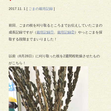
2017.
11. 1
[
ごまの栽培記録
]
前回、ごまの枝を刈り取るところまでお伝えしていたごまの
成長記録ですが（
栽培記録①
、
栽培記録②
）やっとごまを採
取する段階までまいりました！
以前（8月28日）に刈り取った枝を2週間程乾燥させたもの
がこちら！