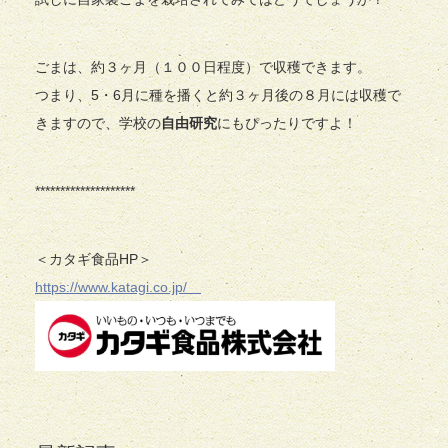
ごまは、約３ヶ月（１００日程度）で収穫できます。
つまり、5・6月に種を播くと約３ヶ月後の８月には収穫で
きますので、学校の
自由研究
にもぴったりですよ！
********************
＜カタギ食品HP＞
https://www.katagi.co.jp/