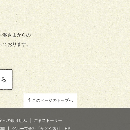
お客さまからの
っております。
ちら
このページのトップへ
全への取り組み
ごまストーリー
織図
グループ会社「かどや製油」HP