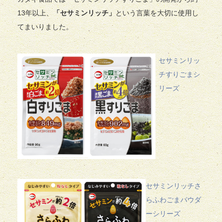
13年以上、
「セサミンリッチ」
という言葉を大切に使用し
てまいりました。
セサミンリッ
チすりごまシ
リーズ
セサミンリッチさ
らふわごまパウダ
ーシリーズ