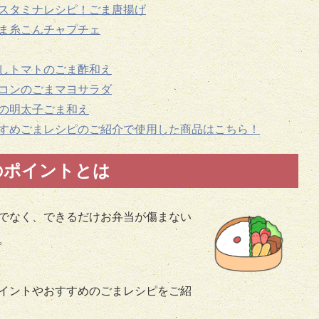
スタミナレシピ！ごま唐揚げ
ま糸こんチャプチェ
しトマトのごま酢和え
コンのごまマヨサラダ
の明太子ごま和え
すめごまレシピのご紹介で使用した商品はこちら！
のポイントとは
でなく、できるだけお弁当が傷まない
。
イントやおすすめのごまレシピをご紹