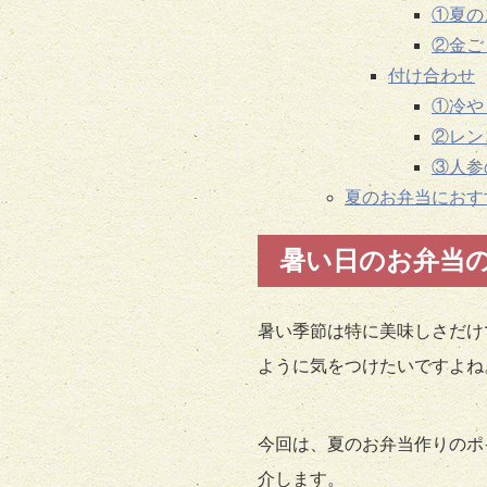
①夏の
②金ご
付け合わせ
①冷や
②レン
③人参
夏のお弁当におす
暑い日のお弁当
暑い季節は特に美味しさだけ
ように気をつけたいですよね
今回は、夏のお弁当作りのポ
介します。