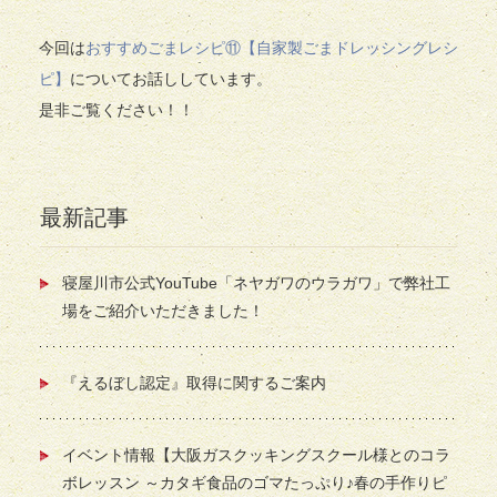
今回は
おすすめごまレシピ⑪【自家製ごまドレッシングレシ
ピ】
についてお話ししています。
是非ご覧ください！！
最新記事
寝屋川市公式YouTube「ネヤガワのウラガワ」で弊社工
場をご紹介いただきました！
『えるぼし認定』取得に関するご案内
イベント情報【大阪ガスクッキングスクール様とのコラ
ボレッスン ～カタギ食品のゴマたっぷり♪春の手作りピ