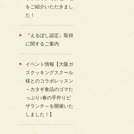
をご紹介いただきまし
た！
『えるぼし認定』取得
に関するご案内
イベント情報【大阪ガ
スクッキングスクール
様とのコラボレッスン
～カタギ食品のゴマた
っぷり♪春の手作りピ
ザランチ～を開催いた
しました！】