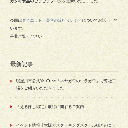
カタギ食品のごまごまブログ
を更新いたしました！
今回は
ダイエット・美容の流行りレシピ
についてお話しして
います。
是非ご覧ください！！
最新記事
寝屋川市公式YouTube「ネヤガワのウラガワ」で弊社工
場をご紹介いただきました！
『えるぼし認定』取得に関するご案内
イベント情報【大阪ガスクッキングスクール様とのコラ