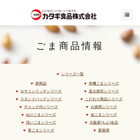
ごま商品情報
シリーズ一覧
新商品
有機ごまシリーズ
セサミンリッチシリーズ
直火焙煎シリーズ
スタンドパックシリーズ
こだわり商品シリーズ
チャック付シリーズ
お徳用シリーズ
ねりごまシリーズ
金ごまシリーズ
洗いごまシリーズ
大阪産(もん)名品
香ごまシリーズ
業務用