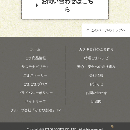
お問い合わせはこち
ら
このページのトップへ
ホーム
カタギ食品のごま作り
ごま商品情報
特選ごまレシピ
サステナビリティ
安心・安全への取り組み
ごまストーリー
会社情報
ごまごまブログ
お知らせ
プライバシーポリシー
お問い合わせ
サイトマップ
組織図
グループ会社「かどや製油」HP
Copyright© KATAGI FOODS CO.,LTD All rights reserved.