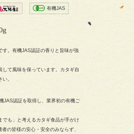
有機JAS
0g
です。有機JAS認証の香りと旨味が強
装して風味を保っています。カタギ自
さい。
有機JAS認証を取得し、業界初の有機ご
゙も」と考えるカタギ食品が手がけ
消費者の皆様の安心・安全のみならず、