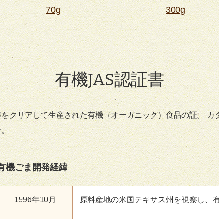
70g
300g
有機JAS認証書
準をクリアして生産された有機（オーガニック）食品の証。 カ
す。
有機ごま開発経緯
1996年10月
原料産地の米国テキサス州を視察し、