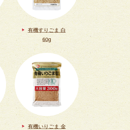
有機すりごま 白
60g
有機いりごま 金