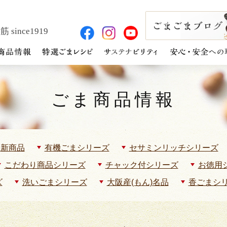
 since1919
ごま商品情報
新商品
有機ごまシリーズ
セサミンリッチシリーズ
こだわり商品シリーズ
チャック付シリーズ
お徳用
ズ
洗いごまシリーズ
大阪産(もん)名品
香ごまシ