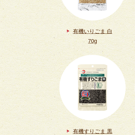
有機いりごま 白
70g
有機すりごま 黒