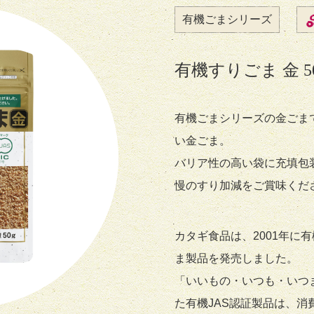
有機ごまシリーズ
有機すりごま 金 5
有機ごまシリーズの金ごま
い金ごま。
バリア性の高い袋に充填包
慢のすり加減をご賞味くだ
カタギ食品は、2001年に
ま製品を発売しました。
「いいもの・いつも・いつまて
た有機JAS認証製品は、