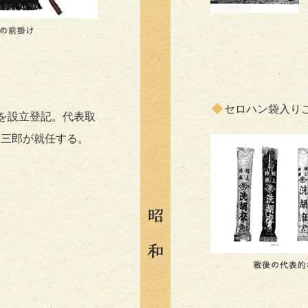
セロハン袋入り
店を設立登記。代表取
栄三郎が就任する。