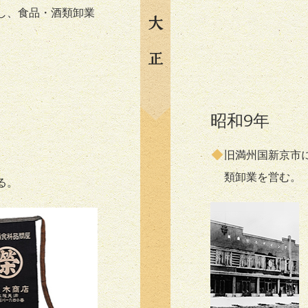
し、食品・酒類卸業
昭和9年
旧満州国新京市に
類卸業を営む。
る。