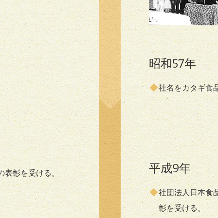
昭和57年
社名をカタギ食
平成9年
の表彰を受ける。
社団法人日本食
彰を受ける。