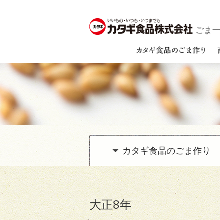
ごま一筋
カタギ食品の
ごま作り
大正8年