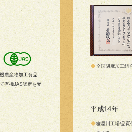
年
全国胡麻加工組
機農産物加工食品
て有機JAS認定を受
平成14年
寝屋川工場/品質保