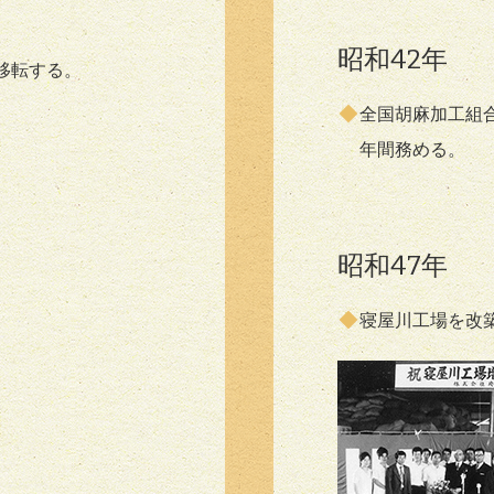
昭和42年
移転する。
全国胡麻加工組
年間務める。
昭和47年
寝屋川工場を改
。