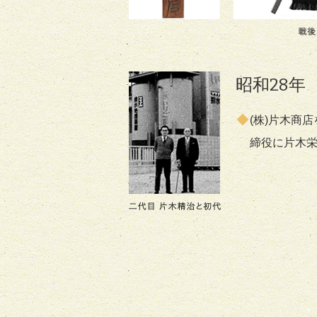
昭和28年
(株)片木商
締役に片木