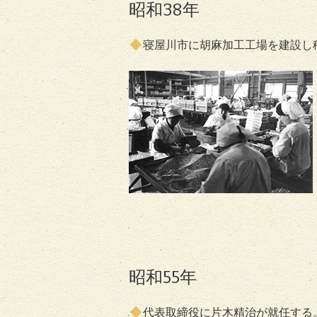
昭和38年
寝屋川市に胡麻加工工場を建設し
昭和55年
代表取締役に片木精治が就任する