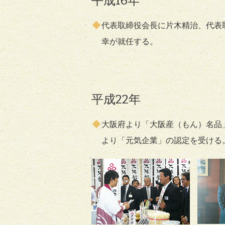
平成16年
代表取締役会長に片木精治、代表
幸が就任する。
平成22年
大阪府より「大阪産（もん）名品
より「元気企業」の認定を受ける