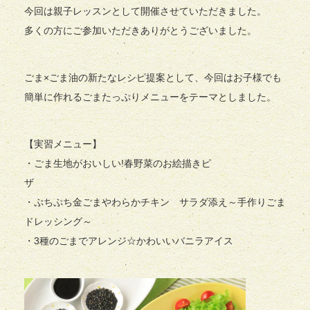
今回は親子レッスンとして開催させていただきました。
多くの方にご参加いただきありがとうございました。
ごま×ごま油の新たなレシピ提案として、今回はお子様でも
簡単に作れるごまたっぷりメニューをテーマとしました。
【実習メニュー】
・ごま生地がおいしい!春野菜のお絵描きピ
ザ
・ぷちぷち金ごまやわらかチキン サラダ添え～手作りごま
ドレッシング～
・3種のごまでアレンジ☆かわいいバニラアイス