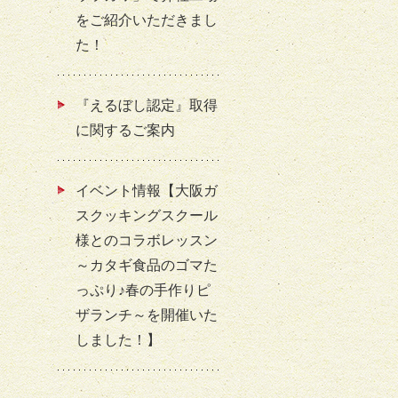
をご紹介いただきまし
た！
『えるぼし認定』取得
に関するご案内
イベント情報【大阪ガ
スクッキングスクール
様とのコラボレッスン
～カタギ食品のゴマた
っぷり♪春の手作りピ
ザランチ～を開催いた
しました！】