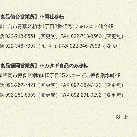
ギ食品仙台営業所】※両社移転
県仙台市青葉区柏木1丁目2番45号 フォレスト仙台
4F
電話
022-718-8551
（変更無）FAX
022-718-8560
（変更無）
2-346-7997
（ 変 更 ）
FAX 022-346-7998
（ 変 更 ）
ギ食品福岡営業所】※カタギ食品のみ移転
県福岡市博多区綱場町5丁目15 ハニービル博多綱場町4
F
電話
092-262-7421
（変更無）
FAX 092-262-7422
（変更無）
電話
092-281-6559
（変更無）
FAX
092-291-0292
（変更無）
以 上