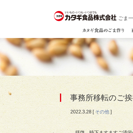
ごま一筋
事務所移転のご挨
2022.
3.28
[
その他
]
拝啓 時下ますますご清栄