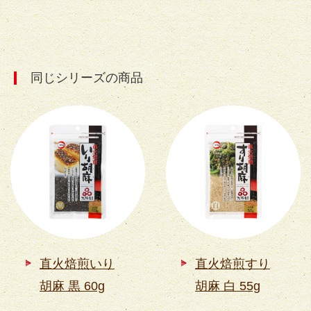
同じシリーズの商品
直火焙煎いり
直火焙煎すり
胡麻 黒 60g
胡麻 白 55g