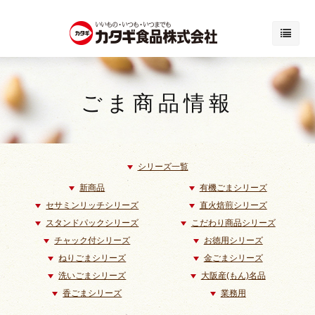
ごま商品情報
シリーズ一覧
新商品
有機ごまシリーズ
セサミンリッチシリーズ
直火焙煎シリーズ
スタンドパックシリーズ
こだわり商品シリーズ
チャック付シリーズ
お徳用シリーズ
ねりごまシリーズ
金ごまシリーズ
洗いごまシリーズ
大阪産(もん)名品
香ごまシリーズ
業務用