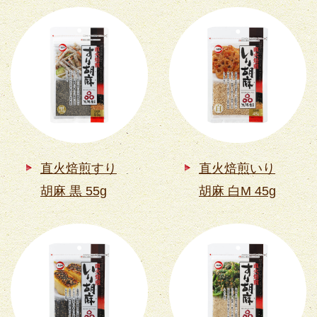
直火焙煎すり
直火焙煎いり
胡麻 黒 55g
胡麻 白M 45g